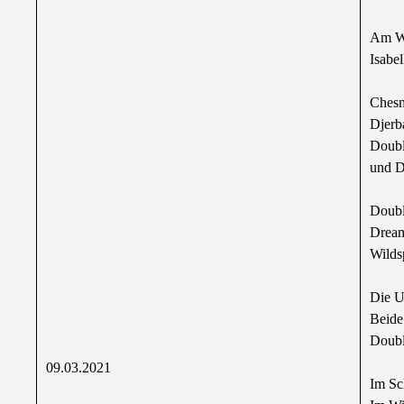
Am Wo
Isabe
Chesm
Djerb
Doubl
und D
Doubl
Dream'
Wilds
Die U
Beide
Doubl
09.03.2021
Im Sc