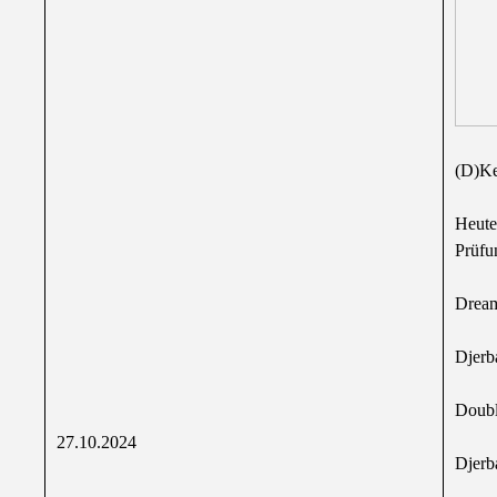
(D)Ke
Heute
Prüfu
Dream
Djerb
Doubl
27.10.2024
Djerba