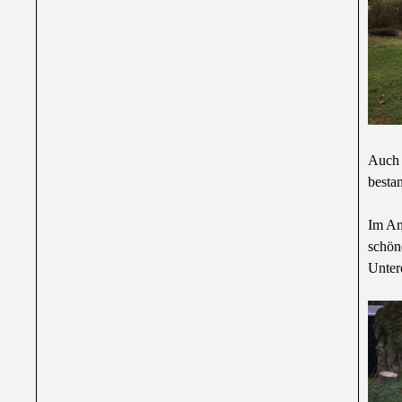
Auch 
besta
Im An
schön
Unter