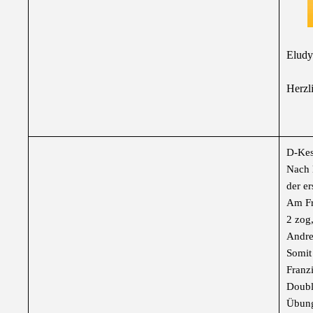
Eludy
Herzl
D-Kes
Nach 
der e
Am Fr
2 zog,
Andre
Somit
Franz
Doubl
Übung